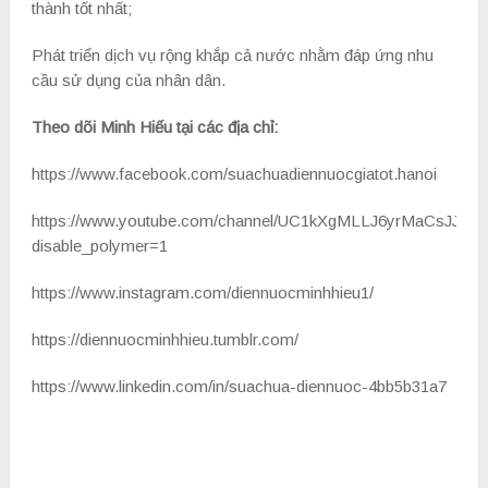
thành tốt nhất;
Phát triển dịch vụ rộng khắp cả nước nhằm đáp ứng nhu
cầu sử dụng của nhân dân.
Theo dõi Minh Hiếu tại các địa chỉ:
https://www.facebook.com/suachuadiennuocgiatot.hanoi
https://www.youtube.com/channel/UC1kXgMLLJ6yrMaCsJJhX
disable_polymer=1
https://www.instagram.com/diennuocminhhieu1/
https://diennuocminhhieu.tumblr.com/
https://www.linkedin.com/in/suachua-diennuoc-4bb5b31a7