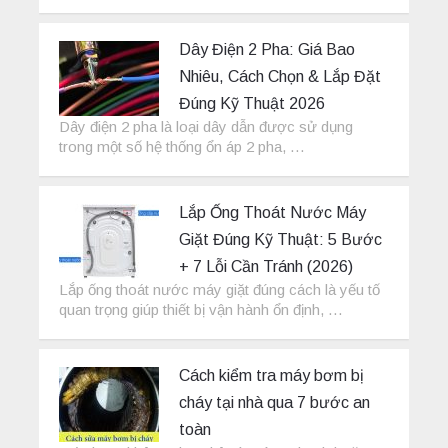
Dây Điện 2 Pha: Giá Bao
Nhiêu, Cách Chọn & Lắp Đặt
Đúng Kỹ Thuật 2026
Dây điện 2 pha là loại dây dẫn được sử dụng
trong một số hệ thống ổn áp 2 pha, …
Lắp Ống Thoát Nước Máy
Giặt Đúng Kỹ Thuật: 5 Bước
+ 7 Lỗi Cần Tránh (2026)
Lắp ống thoát nước máy giặt đúng cách là yếu tố
quan trọng giúp thiết bị vận hành ổn định, …
Cách kiểm tra máy bơm bị
cháy tại nhà qua 7 bước an
toàn