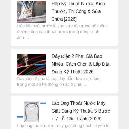
Hộp Kỹ Thuật Nước: Kích
Thước, Thi Công & Sửa
Chữa [2026]
Hộp kỹ thuật nước là khu vực tập trung hệ thống
đường ống cấp thoát nước trong công trình,
ảnh …
Dây Điện 2 Pha: Giá Bao
Nhiêu, Cách Chọn & Lắp Đặt
Đúng Kỹ Thuật 2026
Dây điện 2 pha là loại dây dẫn được sử dụng
trong một số hệ thống ổn áp 2 pha, …
Lắp Ống Thoát Nước Máy
Giặt Đúng Kỹ Thuật: 5 Bước
+ 7 Lỗi Cần Tránh (2026)
Lắp ống thoát nước máy giặt đúng cách là yếu tố