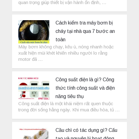
quan trọng giúp thiết bị vận hành ổn định, …
Cách kiểm tra máy bơm bị
cháy tại nhà qua 7 bước an
toàn
Máy bơm không chạy, kêu ù, nóng nhanh hoặc
xuất hiện mùi khét khiến nhiều người lo rằng
motor đã …
Công suất điện là gì? Công
thức tính công suất và điện
năng tiêu thụ
Công suất điện là một khái niệm rất quen thuộc
trong đời sống hằng ngày. Khi mua điều hòa, tủ …
Cầu chì có tác dụng gì? Cấu
tạo và nguyên lý hoạt động