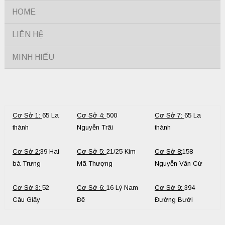
HOME
LIÊN HỆ
MINH HIẾU
Cơ Sở 1:
65 La
Cơ Sở 4:
500
Cơ Sở 7:
65 La
thành
Nguyễn Trãi
thành
Cơ Sở 2:
39 Hai
Cơ Sở 5:
21/25 Kim
Cơ Sở 8:
158
bà Trưng
Mã Thượng
Nguyễn Văn Cừ
Cơ Sở 3:
52
Cơ Sở 6:
16 Lý Nam
Cơ Sở 9:
394
Cầu Giấy
Đế
Đường Bưởi