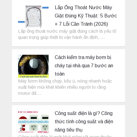
Lắp Ống Thoát Nước Máy
Giặt Đúng Kỹ Thuật: 5 Bước
+ 7 Lỗi Cần Tránh (2026)
Lắp ống thoát nước máy giặt đúng cách là yếu tố
quan trọng giúp thiết bị vận hành ổn định, …
Cách kiểm tra máy bơm bị
cháy tại nhà qua 7 bước an
toàn
Máy bơm không chạy, kêu ù, nóng nhanh hoặc
xuất hiện mùi khét khiến nhiều người lo rằng
motor đã …
Công suất điện là gì? Công
thức tính công suất và điện
năng tiêu thụ
Công suất điện là một khái niệm rất quen thuộc