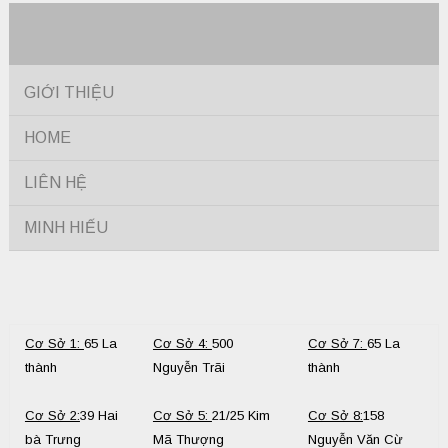
GIỚI THIỆU
HOME
LIÊN HỆ
MINH HIẾU
Cơ Sở 1:
65 La
Cơ Sở 4:
500
Cơ Sở 7:
65 La
thành
Nguyễn Trãi
thành
Cơ Sở 2:
39 Hai
Cơ Sở 5:
21/25 Kim
Cơ Sở 8:
158
bà Trưng
Mã Thượng
Nguyễn Văn Cừ