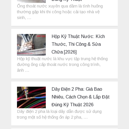
Ống thoát nước xuyên qua dầm là tình huống
thường gặp khi thi công hoặc cải tạo nhà vệ
sinh, …
Hộp Kỹ Thuật Nước: Kích
Thước, Thi Công & Sửa
Chữa [2026]
Hộp kỹ thuật nước là khu vực tập trung hệ thống
đường ống cấp thoát nước trong công trình,
ảnh …
Dây Điện 2 Pha: Giá Bao
Nhiêu, Cách Chọn & Lắp Đặt
Đúng Kỹ Thuật 2026
Dây điện 2 pha là loại dây dẫn được sử dụng
trong một số hệ thống ổn áp 2 pha, …