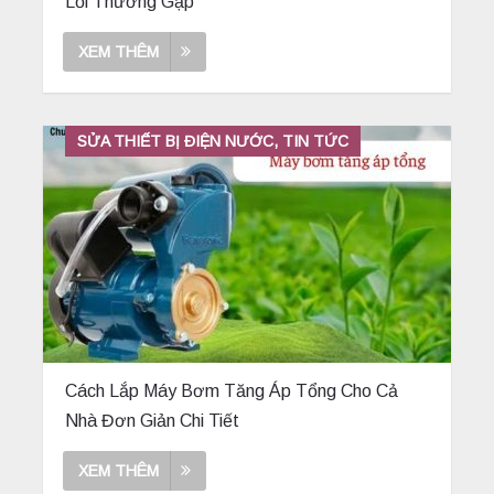
Lỗi Thường Gặp
XEM THÊM
SỬA THIẾT BỊ ĐIỆN NƯỚC, TIN TỨC
Cách Lắp Máy Bơm Tăng Áp Tổng Cho Cả
Nhà Đơn Giản Chi Tiết
XEM THÊM