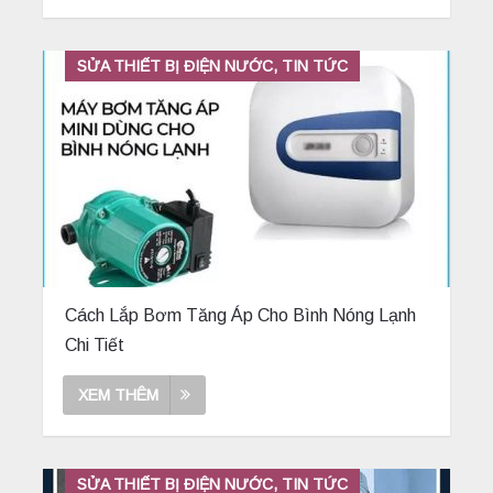
SỬA THIẾT BỊ ĐIỆN NƯỚC, TIN TỨC
Cách Lắp Bơm Tăng Áp Cho Bình Nóng Lạnh
Chi Tiết
XEM THÊM
SỬA THIẾT BỊ ĐIỆN NƯỚC, TIN TỨC