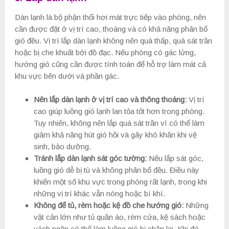
Dàn lạnh là bộ phận thổi hơi mát trực tiếp vào phòng, nên
cần được đặt ở vị trí cao, thoáng và có khả năng phân bổ
gió đều. Vị trí lắp dàn lạnh không nên quá thấp, quá sát trần
hoặc bị che khuất bởi đồ đạc. Nếu phòng có gác lửng,
hướng gió cũng cần được tính toán để hỗ trợ làm mát cả
khu vực bên dưới và phần gác.
Nên lắp dàn lạnh ở vị trí cao và thông thoáng:
Vị trí
cao giúp luồng gió lạnh lan tỏa tốt hơn trong phòng.
Tuy nhiên, không nên lắp quá sát trần vì có thể làm
giảm khả năng hút gió hồi và gây khó khăn khi vệ
sinh, bảo dưỡng.
Tránh lắp dàn lạnh sát góc tường:
Nếu lắp sát góc,
luồng gió dễ bị tù và không phân bổ đều. Điều này
khiến một số khu vực trong phòng rất lạnh, trong khi
những vị trí khác vẫn nóng hoặc bí khí.
Không để tủ, rèm hoặc kệ đồ che hướng gió:
Những
vật cản lớn như tủ quần áo, rèm cửa, kệ sách hoặc
vách ngăn có thể làm luồng gió bị chặn lại. Khi đó,