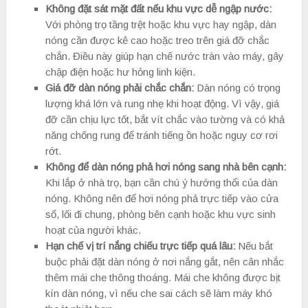
Không đặt sát mặt đất nếu khu vực dễ ngập nước:
Với phòng trọ tầng trệt hoặc khu vực hay ngập, dàn
nóng cần được kê cao hoặc treo trên giá đỡ chắc
chắn. Điều này giúp hạn chế nước tràn vào máy, gây
chập điện hoặc hư hỏng linh kiện.
Giá đỡ dàn nóng phải chắc chắn:
Dàn nóng có trọng
lượng khá lớn và rung nhẹ khi hoạt động. Vì vậy, giá
đỡ cần chịu lực tốt, bắt vít chắc vào tường và có khả
năng chống rung để tránh tiếng ồn hoặc nguy cơ rơi
rớt.
Không để dàn nóng phả hơi nóng sang nhà bên cạnh:
Khi lắp ở nhà trọ, bạn cần chú ý hướng thổi của dàn
nóng. Không nên để hơi nóng phả trực tiếp vào cửa
sổ, lối đi chung, phòng bên cạnh hoặc khu vực sinh
hoạt của người khác.
Hạn chế vị trí nắng chiếu trực tiếp quá lâu:
Nếu bắt
buộc phải đặt dàn nóng ở nơi nắng gắt, nên cân nhắc
thêm mái che thông thoáng. Mái che không được bịt
kín dàn nóng, vì nếu che sai cách sẽ làm máy khó