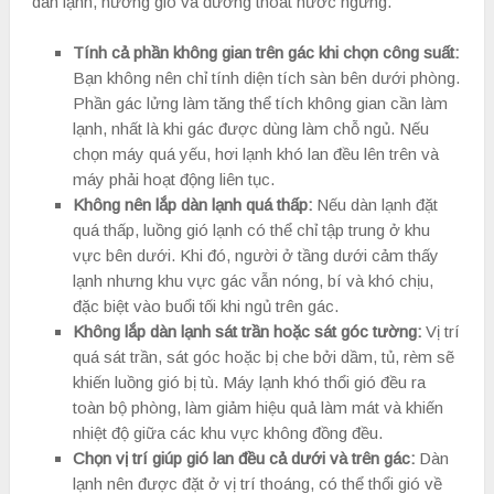
dàn lạnh, hướng gió và đường thoát nước ngưng.
Tính cả phần không gian trên gác khi chọn công suất:
Bạn không nên chỉ tính diện tích sàn bên dưới phòng.
Phần gác lửng làm tăng thể tích không gian cần làm
lạnh, nhất là khi gác được dùng làm chỗ ngủ. Nếu
chọn máy quá yếu, hơi lạnh khó lan đều lên trên và
máy phải hoạt động liên tục.
Không nên lắp dàn lạnh quá thấp:
Nếu dàn lạnh đặt
quá thấp, luồng gió lạnh có thể chỉ tập trung ở khu
vực bên dưới. Khi đó, người ở tầng dưới cảm thấy
lạnh nhưng khu vực gác vẫn nóng, bí và khó chịu,
đặc biệt vào buổi tối khi ngủ trên gác.
Không lắp dàn lạnh sát trần hoặc sát góc tường:
Vị trí
quá sát trần, sát góc hoặc bị che bởi dầm, tủ, rèm sẽ
khiến luồng gió bị tù. Máy lạnh khó thổi gió đều ra
toàn bộ phòng, làm giảm hiệu quả làm mát và khiến
nhiệt độ giữa các khu vực không đồng đều.
Chọn vị trí giúp gió lan đều cả dưới và trên gác:
Dàn
lạnh nên được đặt ở vị trí thoáng, có thể thổi gió về