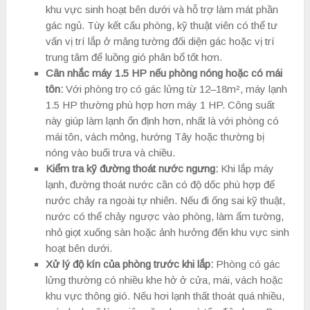
khu vực sinh hoạt bên dưới và hỗ trợ làm mát phần
gác ngủ. Tùy kết cấu phòng, kỹ thuật viên có thể tư
vấn vị trí lắp ở mảng tường đối diện gác hoặc vị trí
trung tâm để luồng gió phân bổ tốt hơn.
Cân nhắc máy 1.5 HP nếu phòng nóng hoặc có mái
tôn:
Với phòng trọ có gác lửng từ 12–18m², máy lạnh
1.5 HP thường phù hợp hơn máy 1 HP. Công suất
này giúp làm lạnh ổn định hơn, nhất là với phòng có
mái tôn, vách mỏng, hướng Tây hoặc thường bị
nóng vào buổi trưa và chiều.
Kiểm tra kỹ đường thoát nước ngưng:
Khi lắp máy
lạnh, đường thoát nước cần có độ dốc phù hợp để
nước chảy ra ngoài tự nhiên. Nếu đi ống sai kỹ thuật,
nước có thể chảy ngược vào phòng, làm ẩm tường,
nhỏ giọt xuống sàn hoặc ảnh hưởng đến khu vực sinh
hoạt bên dưới.
Xử lý độ kín của phòng trước khi lắp:
Phòng có gác
lửng thường có nhiều khe hở ở cửa, mái, vách hoặc
khu vực thông gió. Nếu hơi lạnh thất thoát quá nhiều,