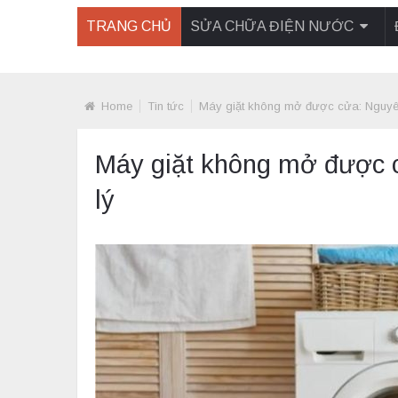
TRANG CHỦ
SỬA CHỮA ĐIỆN NƯỚC
Home
Tin tức
Máy giặt không mở được cửa: Nguyê
Máy giặt không mở được 
lý