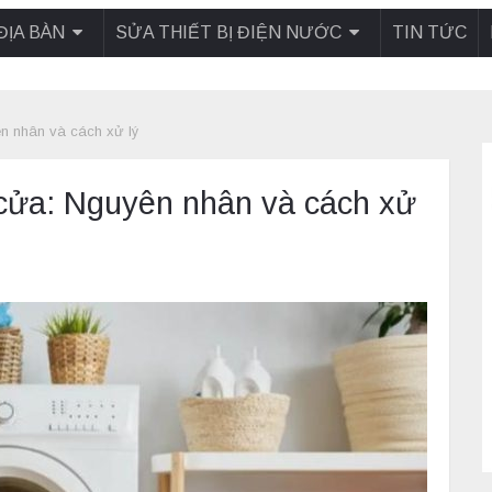
ĐỊA BÀN
SỬA THIẾT BỊ ĐIỆN NƯỚC
TIN TỨC
n nhân và cách xử lý
cửa: Nguyên nhân và cách xử