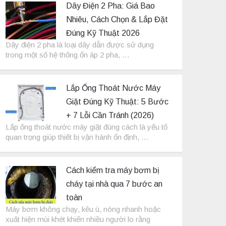
Dây Điện 2 Pha: Giá Bao
Nhiêu, Cách Chọn & Lắp Đặt
Đúng Kỹ Thuật 2026
Dây điện 2 pha là loại dây dẫn được sử dụng
trong một số hệ thống ổn áp 2 pha, …
Lắp Ống Thoát Nước Máy
Giặt Đúng Kỹ Thuật: 5 Bước
+ 7 Lỗi Cần Tránh (2026)
Lắp ống thoát nước máy giặt đúng cách là yếu tố
quan trọng giúp thiết bị vận hành ổn định, …
Cách kiểm tra máy bơm bị
cháy tại nhà qua 7 bước an
toàn
Máy bơm không chạy, kêu ù, nóng nhanh hoặc
xuất hiện mùi khét khiến nhiều người lo rằng