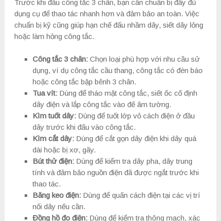
Trước khi đấu công tắc 3 chân, bạn cần chuẩn bị đầy đủ
dụng cụ để thao tác nhanh hơn và đảm bảo an toàn. Việc
chuẩn bị kỹ cũng giúp hạn chế đấu nhầm dây, siết dây lỏng
hoặc làm hỏng công tắc.
Công tắc 3 chân:
Chọn loại phù hợp với nhu cầu sử
dụng, ví dụ công tắc cầu thang, công tắc có đèn báo
hoặc công tắc bập bênh 3 chân.
Tua vít:
Dùng để tháo mặt công tắc, siết ốc cố định
dây điện và lắp công tắc vào đế âm tường.
Kìm tuốt dây:
Dùng để tuốt lớp vỏ cách điện ở đầu
dây trước khi đấu vào công tắc.
Kìm cắt dây:
Dùng để cắt gọn dây điện khi dây quá
dài hoặc bị xơ, gãy.
Bút thử điện:
Dùng để kiểm tra dây pha, dây trung
tính và đảm bảo nguồn điện đã được ngắt trước khi
thao tác.
Băng keo điện:
Dùng để quấn cách điện tại các vị trí
nối dây nếu cần.
Đồng hồ đo điện:
Dùng để kiểm tra thông mạch, xác