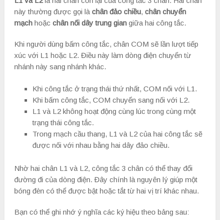
L1 và L2
là hai chân còn lại của công tắc 3 chân. Hai chân
này thường được gọi là
chân đảo chiều
,
chân chuyển
mạch
hoặc
chân nối dây trung gian
giữa hai công tắc.
Khi người dùng bấm công tắc, chân COM sẽ lần lượt tiếp
xúc với L1 hoặc L2. Điều này làm dòng điện chuyển từ
nhánh này sang nhánh khác.
Khi công tắc ở trạng thái thứ nhất, COM nối với L1.
Khi bấm công tắc, COM chuyển sang nối với L2.
L1 và L2 không hoạt động cùng lúc trong cùng một
trạng thái công tắc.
Trong mạch cầu thang, L1 và L2 của hai công tắc sẽ
được nối với nhau bằng hai dây đảo chiều.
Nhờ hai chân L1 và L2, công tắc 3 chân có thể thay đổi
đường đi của dòng điện. Đây chính là nguyên lý giúp một
bóng đèn có thể được bật hoặc tắt từ hai vị trí khác nhau.
Bạn có thể ghi nhớ ý nghĩa các ký hiệu theo bảng sau: