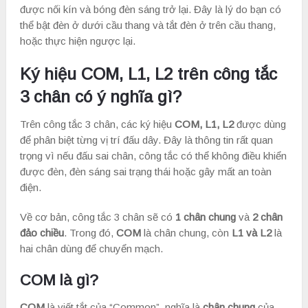
được nối kín và bóng đèn sáng trở lại. Đây là lý do bạn có
thể bật đèn ở dưới cầu thang và tắt đèn ở trên cầu thang,
hoặc thực hiện ngược lại.
Ký hiệu COM, L1, L2 trên công tắc
3 chân có ý nghĩa gì?
Trên công tắc 3 chân, các ký hiệu
COM, L1, L2
được dùng
để phân biệt từng vị trí đấu dây. Đây là thông tin rất quan
trọng vì nếu đấu sai chân, công tắc có thể không điều khiển
được đèn, đèn sáng sai trạng thái hoặc gây mất an toàn
điện.
Về cơ bản, công tắc 3 chân sẽ có
1 chân chung
và
2 chân
đảo chiều
. Trong đó,
COM
là chân chung, còn
L1 và L2
là
hai chân dùng để chuyển mạch.
COM là gì?
COM
là viết tắt của “Common”, nghĩa là
chân chung
của