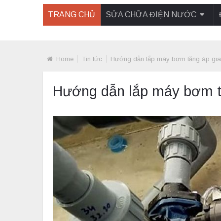
TRANG CHỦ
SỬA CHỮA ĐIỆN NƯỚC
Home
Tin tức
Hướng dẫn lắp máy bơm tăng áp gia
Hướng dẫn lắp máy bơm t