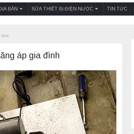
ĐỊA BÀN
SỬA THIẾT BỊ ĐIỆN NƯỚC
TIN TỨC
 đình
ăng áp gia đình