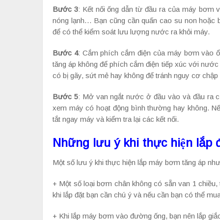
Bước 3
: Kết nối ống dẫn từ đầu ra của máy bơm v
nóng lạnh… Bạn cũng cần quấn cao su non hoặc bă
để có thể kiểm soát lưu lượng nước ra khỏi máy.
Bước 4
: Cắm phích cắm điện của máy bơm vào ổ 
tăng áp không để phích cắm điện tiếp xúc với nước
có bị gãy, sứt mẻ hay không để tránh nguy cơ chập 
Bước 5
: Mở van ngắt nước ở đầu vào và đầu ra 
xem máy có hoạt động bình thường hay không. Nếu 
tắt ngay máy và kiểm tra lại các kết nối.
Những lưu ý khi thực hiện lắp
Một số lưu ý khi thực hiện lắp máy bơm tăng áp như
+ Một số loại bơm chân không có sẵn van 1 chiều,
khi lắp đặt bạn cần chú ý và nếu cần bạn có thể mu
+ Khi lắp máy bơm vào đường ống, bạn nên lắp giắc