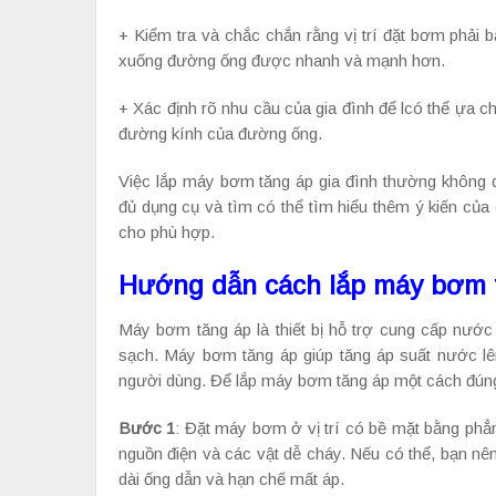
+ Kiểm tra và chắc chắn rằng vị trí đặt bơm phả
xuống đường ống được nhanh và mạnh hơn.
+ Xác định rõ nhu cầu của gia đình để lcó thể ựa 
đường kính của đường ống.
Việc lắp máy bơm tăng áp gia đình thường không q
đủ dụng cụ và tìm có thể tìm hiểu thêm ý kiến của
cho phù hợp.
Hướng dẫn cách lắp máy bơm tă
Máy bơm tăng áp là thiết bị hỗ trợ cung cấp nướ
sạch. Máy bơm tăng áp giúp tăng áp suất nước
người dùng. Để lắp máy bơm tăng áp một cách đúng 
Bước 1
: Đặt máy bơm ở vị trí có bề mặt bằng phẳ
nguồn điện và các vật dễ cháy. Nếu có thể, bạn n
dài ống dẫn và hạn chế mất áp.