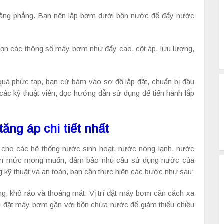
i bằng phẳng. Bạn nên lắp bơm dưới bồn nước để đẩy nước
chọn các thông số máy bơm như đẩy cao, cột áp, lưu lượng,
uá phức tạp, bạn cứ bám vào sơ đồ lắp đặt, chuẩn bị đầu
 các kỹ thuật viên, đọc hướng dẫn sử dụng để tiến hành lắp
ng áp chi tiết nhất
c cho các hệ thống nước sinh hoạt, nước nóng lạnh, nước
 lên mức mong muốn, đảm bảo nhu cầu sử dụng nước của
kỹ thuật và an toàn, bạn cần thực hiện các bước như sau:
ng, khô ráo và thoáng mát. Vị trí đặt máy bơm cần cách xa
ên đặt máy bơm gần với bồn chứa nước để giảm thiểu chiều