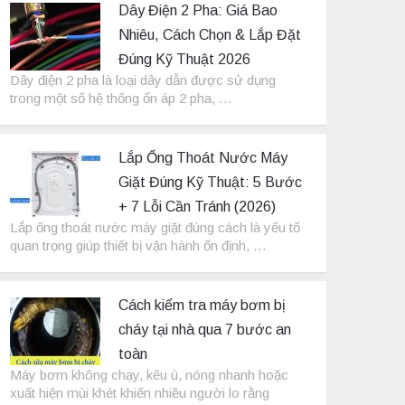
Dây Điện 2 Pha: Giá Bao
Nhiêu, Cách Chọn & Lắp Đặt
Đúng Kỹ Thuật 2026
Dây điện 2 pha là loại dây dẫn được sử dụng
trong một số hệ thống ổn áp 2 pha, …
Lắp Ống Thoát Nước Máy
Giặt Đúng Kỹ Thuật: 5 Bước
+ 7 Lỗi Cần Tránh (2026)
Lắp ống thoát nước máy giặt đúng cách là yếu tố
quan trọng giúp thiết bị vận hành ổn định, …
Cách kiểm tra máy bơm bị
cháy tại nhà qua 7 bước an
toàn
Máy bơm không chạy, kêu ù, nóng nhanh hoặc
xuất hiện mùi khét khiến nhiều người lo rằng