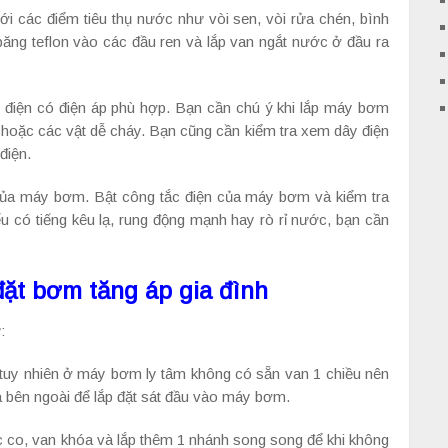
ới các điểm tiêu thụ nước như vòi sen, vòi rửa chén, bình
ng teflon vào các đầu ren và lắp van ngắt nước ở đầu ra
điện có điện áp phù hợp. Bạn cần chú ý khi lắp máy bơm
 hoặc các vật dễ cháy. Bạn cũng cần kiểm tra xem dây điện
điện.
của máy bơm. Bật công tắc điện của máy bơm và kiểm tra
có tiếng kêu lạ, rung động mạnh hay rò rỉ nước, bạn cần
 đặt bơm tăng áp gia đình
:
 tuy nhiên ở máy bơm ly tâm không có sẵn van 1 chiều nên
a bên ngoài để lắp đặt sát đầu vào máy bơm.
 co, van khóa và lắp thêm 1 nhánh song song để khi không