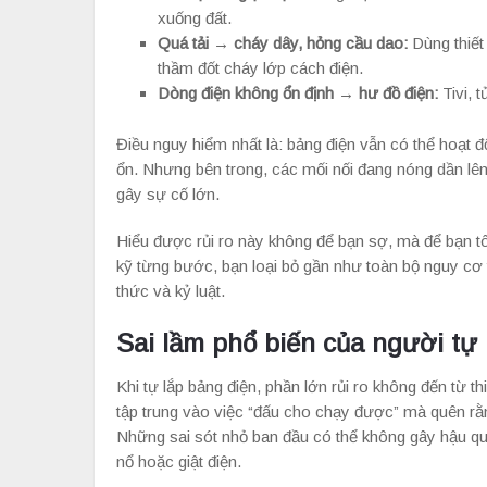
xuống đất.
Quá tải → cháy dây, hỏng cầu dao:
Dùng thiết
thầm đốt cháy lớp cách điện.
Dòng điện không ổn định → hư đồ điện:
Tivi, 
Điều nguy hiểm nhất là: bảng điện vẫn có thể hoạt đ
ổn. Nhưng bên trong, các mối nối đang nóng dần lên 
gây sự cố lớn.
Hiểu được rủi ro này không để bạn sợ, mà để bạn tôn
kỹ từng bước, bạn loại bỏ gần như toàn bộ nguy cơ t
thức và kỷ luật.
Sai lầm phổ biến của người tự 
Khi tự lắp bảng điện, phần lớn rủi ro không đến từ t
tập trung vào việc “đấu cho chạy được” mà quên rằn
Những sai sót nhỏ ban đầu có thể không gây hậu q
nổ hoặc giật điện.