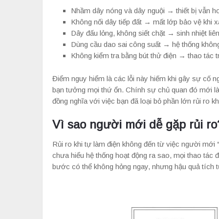
Nhầm dây nóng và dây nguội → thiết bị vẫn h
Không nối dây tiếp đất → mất lớp bảo vệ khi x
Dây đấu lỏng, không siết chặt → sinh nhiệt liê
Dùng cầu dao sai công suất → hệ thống không
Không kiểm tra bằng bút thử điện → thao tác 
Điểm nguy hiểm là các lỗi này hiếm khi gây sự cố n
bạn tưởng mọi thứ ổn. Chính sự chủ quan đó mới là
đồng nghĩa với việc bạn đã loại bỏ phần lớn rủi ro kh
Vì sao người mới dễ gặp rủi ro
Rủi ro khi tự làm điện không đến từ việc người mới 
chưa hiểu hệ thống hoạt động ra sao, mọi thao tác đ
bước có thể không hỏng ngay, nhưng hậu quả tích tụ