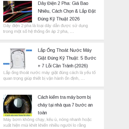
Dây Điện 2 Pha: Giá Bao
Nhiêu, Cách Chọn & Lắp Đặt
Đúng Kỹ Thuật 2026
Dây điện 2 pha là loại dây dẫn được sử dụng
trong một số hệ thống ổn áp 2 pha, …
Lắp Ống Thoát Nước Máy
Giặt Đúng Kỹ Thuật: 5 Bước
+ 7 Lỗi Cần Tránh (2026)
Lắp ống thoát nước máy giặt đúng cách là yếu tố
quan trọng giúp thiết bị vận hành ổn định, …
Cách kiểm tra máy bơm bị
cháy tại nhà qua 7 bước an
toàn
Máy bơm không chạy, kêu ù, nóng nhanh hoặc
xuất hiện mùi khét khiến nhiều người lo rằng