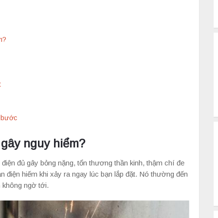
ểm?
t
g bước
ể gây nguy hiểm?
điện đủ gây bỏng nặng, tổn thương thần kinh, thậm chí đe
nạn điện hiếm khi xảy ra ngay lúc bạn lắp đặt. Nó thường đến
n không ngờ tới.