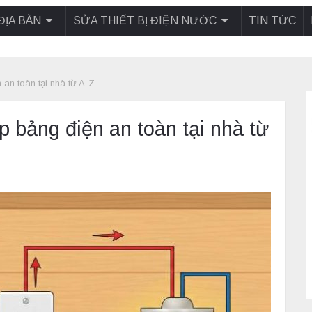
ĐỊA BÀN
SỬA THIẾT BỊ ĐIỆN NƯỚC
TIN TỨC
 an toàn tại nhà từ A-Z
p bảng điện an toàn tại nhà từ