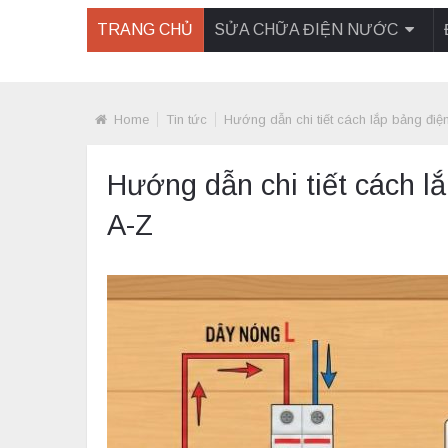
TRANG CHỦ
SỬA CHỮA ĐIỆN NƯỚC
Home
Tin tức
Hướng dẫn chi tiết cách lắp bảng điện
Hướng dẫn chi tiết cách lắ
A-Z