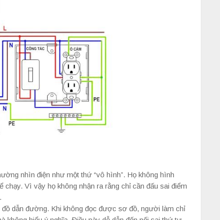
ường nhìn điện như một thứ “vô hình”. Họ không hình
 chạy. Vì vậy họ không nhận ra rằng chỉ cần đấu sai điểm
.
n đồ dẫn đường. Khi không đọc được sơ đồ, người làm chỉ
 không hiểu ý nghĩa. Điều này dễ dẫn đến nối sai thứ tự