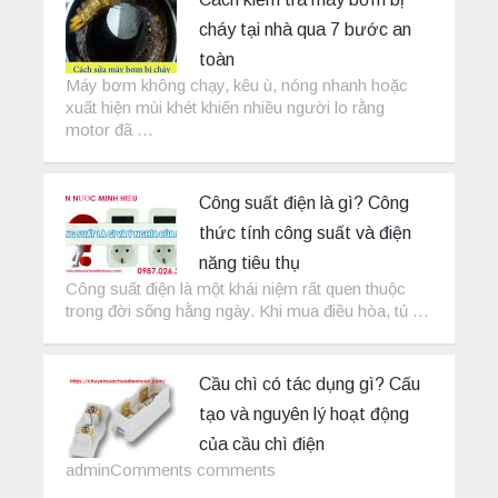
cháy tại nhà qua 7 bước an
toàn
Máy bơm không chạy, kêu ù, nóng nhanh hoặc
xuất hiện mùi khét khiến nhiều người lo rằng
motor đã …
Công suất điện là gì? Công
thức tính công suất và điện
năng tiêu thụ
Công suất điện là một khái niệm rất quen thuộc
trong đời sống hằng ngày. Khi mua điều hòa, tủ …
Cầu chì có tác dụng gì? Cấu
tạo và nguyên lý hoạt động
của cầu chì điện
adminComments comments