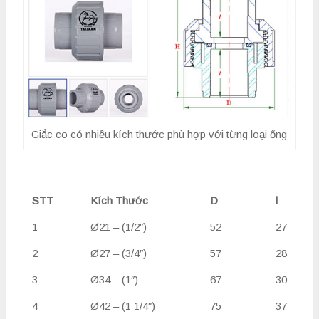
Giắc co có nhiều kích thước phù hợp với từng loại ống
STT
Kích Thước
D
l
1
Ø21 – (1/2″)
52
27
2
Ø27 – (3/4″)
57
28
3
Ø34 – (1″)
67
30
4
Ø42 – (1 1/4″)
75
37