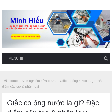
MENU
Home
Kinh nghiệm sửa chữa
Giắc co ống nước là gì? Đặc
điểm cấu tạo & phân loại
Giắc co ống nước là gì? Đặc