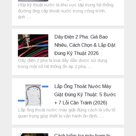
Hộp kỹ thuật nước là khu vực tập trung hệ thống
đường ống cấp thoát nước trong công trình,
ảnh …
Dây Điện 2 Pha: Giá Bao
Nhiêu, Cách Chọn & Lắp Đặt
Đúng Kỹ Thuật 2026
Dây điện 2 pha là loại dây dẫn được sử dụng
trong một số hệ thống ổn áp 2 pha, …
Lắp Ống Thoát Nước Máy
Giặt Đúng Kỹ Thuật: 5 Bước
+ 7 Lỗi Cần Tránh (2026)
Lắp ống thoát nước máy giặt đúng cách là yếu tố
quan trọng giúp thiết bị vận hành ổn định, …
Cách kiểm tra máy bơm bị