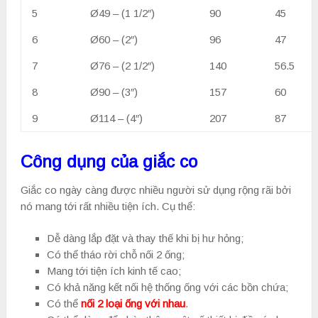
5
Ø49 – (1 1/2″)
90
45
6
Ø60 – (2″)
96
47
7
Ø76 – (2 1/2″)
140
56.5
8
Ø90 – (3″)
157
60
9
Ø114 – (4″)
207
87
Công dụng của giắc co
Giắc co ngày càng được nhiều người sử dụng rộng rãi bởi
nó mang tới rất nhiều tiện ích. Cụ thể:
Dễ dàng lắp đặt và thay thế khi bị hư hỏng;
Có thể tháo rời chỗ nối 2 ống;
Mang tới tiện ích kinh tế cao;
Có khả năng kết nối hệ thống ống với các bồn chứa;
Có thể
nối 2 loại ống với nhau
.