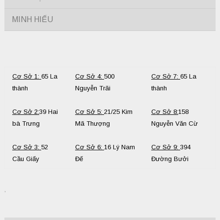
MINH HIẾU
Cơ Sở 1:
65 La
Cơ Sở 4:
500
Cơ Sở 7:
65 La
thành
Nguyễn Trãi
thành
Cơ Sở 2:
39 Hai
Cơ Sở 5:
21/25 Kim
Cơ Sở 8:
158
bà Trưng
Mã Thượng
Nguyễn Văn Cừ
Cơ Sở 3:
52
Cơ Sở 6:
16 Lý Nam
Cơ Sở 9:
394
Cầu Giấy
Đế
Đường Bưởi
,