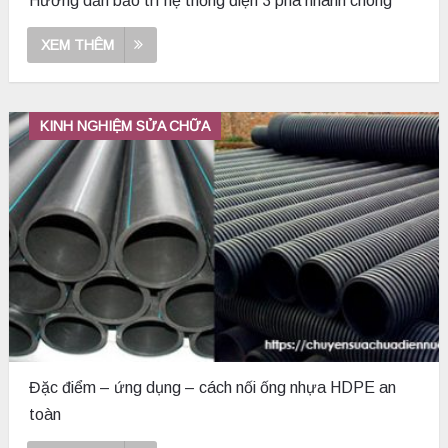
Hướng dẫn bảo trì hệ thống điện 3 pha nhanh chóng
XEM THÊM
KINH NGHIỆM SỬA CHỮA
Đặc điểm – ứng dụng – cách nối ống nhựa HDPE an
toàn