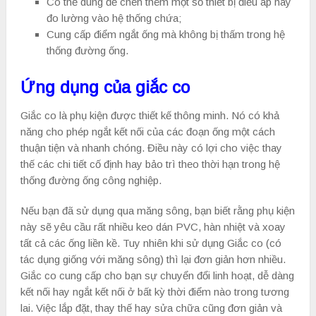
Có thể dùng để chèn thêm một số thiết bị điều áp hay
đo lường vào hệ thống chứa;
Cung cấp điểm ngắt ống mà không bị thấm trong hệ
thống đường ống.
Ứng dụng của giắc co
Giắc co là phụ kiện được thiết kế thông minh. Nó có khả
năng cho phép ngắt kết nối của các đoạn ống một cách
thuận tiện và nhanh chóng. Điều này có lợi cho việc thay
thế các chi tiết cố định hay bảo trì theo thời hạn trong hệ
thống đường ống công nghiệp.
Nếu bạn đã sử dụng qua măng sông, bạn biết rằng phụ kiện
này sẽ yêu cầu rất nhiều keo dán PVC, hàn nhiệt và xoay
tất cả các ống liền kề. Tuy nhiên khi sử dụng Giắc co (có
tác dụng giống với măng sông) thì lại đơn giản hơn nhiều.
Giắc co cung cấp cho bạn sự chuyển đổi linh hoạt, dễ dàng
kết nối hay ngắt kết nối ở bất kỳ thời điểm nào trong tương
lai. Việc lắp đặt, thay thế hay sửa chữa cũng đơn giản và