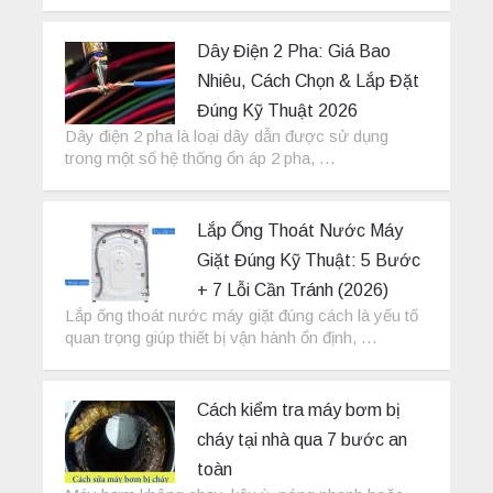
Dây Điện 2 Pha: Giá Bao
Nhiêu, Cách Chọn & Lắp Đặt
Đúng Kỹ Thuật 2026
Dây điện 2 pha là loại dây dẫn được sử dụng
trong một số hệ thống ổn áp 2 pha, …
Lắp Ống Thoát Nước Máy
Giặt Đúng Kỹ Thuật: 5 Bước
+ 7 Lỗi Cần Tránh (2026)
Lắp ống thoát nước máy giặt đúng cách là yếu tố
quan trọng giúp thiết bị vận hành ổn định, …
Cách kiểm tra máy bơm bị
cháy tại nhà qua 7 bước an
toàn