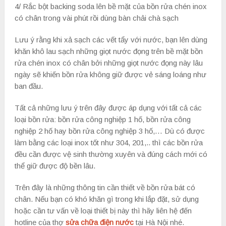
4/ Rắc bột backing soda lên bề mặt của bồn rửa chén inox
có chân trong vài phút rồi dùng bàn chải chà sạch
Lưu ý rằng khi xả sạch các vết tẩy với nước, bạn lên dùng
khăn khô lau sạch những giọt nước đọng trên bề mặt bồn
rửa chén inox có chân bởi những giọt nước đọng này lâu
ngày sẽ khiến bồn rửa không giữ được vẻ sáng loáng như
ban đầu.
Tất cả những lưu ý trên đây được áp dụng với tất cả các
loại bồn rửa: bồn rửa công nghiệp 1 hố, bồn rửa công
nghiệp 2 hố hay bồn rửa công nghiệp 3 hố,… Dù có được
làm bằng các loại inox tốt như 304, 201,.. thì các bồn rửa
đều cần được vệ sinh thường xuyên và đúng cách mới có
thể giữ được độ bền lâu.
Trên đây là những thông tin cần thiết về bồn rửa bát có
chân. Nếu bạn có khó khăn gì trong khi lắp đặt, sử dụng
hoặc cần tư vấn về loại thiết bị này thì hãy liên hệ đến
hotline của thợ
sửa chữa điện nước
tại Hà Nội nhé.