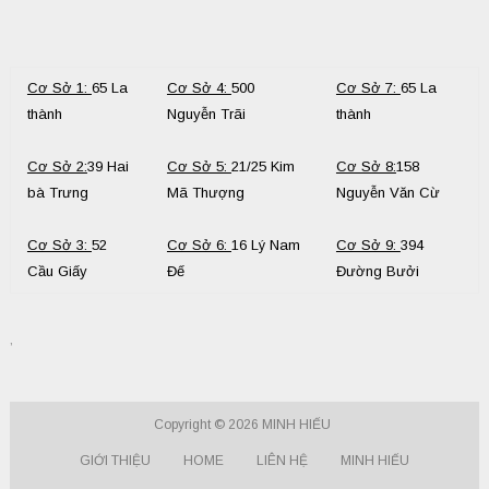
Cơ Sở 1:
65 La
Cơ Sở 4:
500
Cơ Sở 7:
65 La
thành
Nguyễn Trãi
thành
Cơ Sở 2:
39 Hai
Cơ Sở 5:
21/25 Kim
Cơ Sở 8:
158
bà Trưng
Mã Thượng
Nguyễn Văn Cừ
Cơ Sở 3:
52
Cơ Sở 6:
16 Lý Nam
Cơ Sở 9:
394
Cầu Giấy
Đế
Đường Bưởi
,
Copyright © 2026
MINH HIẾU
GIỚI THIỆU
HOME
LIÊN HỆ
MINH HIẾU