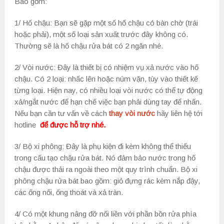
Bao gồm:
1/ Hố chậu: Bạn sẽ gặp một số hố chậu có bàn chờ (trái
hoặc phải), một số loại sản xuất trước đây không có.
Thường sẽ là hố chậu rửa bát có 2 ngăn nhé.
2/ Vòi nước: Đây là thiết bị có nhiệm vụ xả nước vào hố
chậu. Có 2 loại: nhấc lên hoặc núm vặn, tùy vào thiết kế
từng loại. Hiện nay, có nhiều loại vòi nước có thể tự động
xả/ngắt nước để hạn chế việc bạn phải dùng tay để nhấn.
Nếu bạn cần tư vấn về cách
thay vòi nước
hãy liên hệ tới
hotline
để được hỗ trợ nhé.
3/ Bộ xi phông: Đây là phụ kiện đi kèm không thể thiếu
trong cấu tạo chậu rửa bát. Nó đảm bảo nước trong hố
chậu được thải ra ngoài theo một quy trình chuẩn. Bộ xi
phông chậu rửa bát bao gồm: giỏ đựng rác kèm nắp đậy,
các ống nối, ống thoát và xả tràn.
4/ Có một khung nâng đỡ nối liền với phần bồn rửa phía