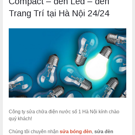
Compact – đèn Led – đèn
Trang Trí tại Hà Nội 24/24
Công ty sửa chữa điện nước số 1 Hà Nội kính chào
quý khách!
Chúng tôi chuyên nhận
sửa bóng đèn
,
sửa đèn