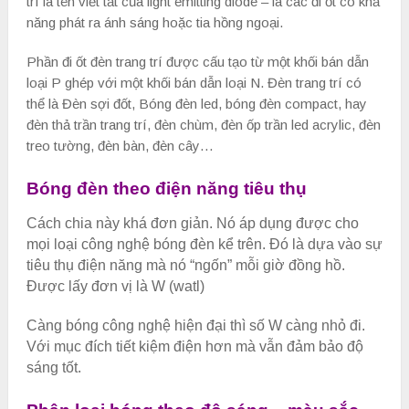
trí là tên viết tắt của light emitting diode – là các đi ốt có khả
năng phát ra ánh sáng hoặc tia hồng ngoại.
Phần đi ốt đèn trang trí được cấu tạo từ một khối bán dẫn
loại P ghép với một khối bán dẫn loại N. Đèn trang trí có
thể là Đèn sợi đốt, Bóng đèn led, bóng đèn compact, hay
đèn thả trần trang trí, đèn chùm, đèn ốp trần led acrylic, đèn
treo tường, đèn bàn, đèn cây…
Bóng đèn theo điện năng tiêu thụ
Cách chia này khá đơn giản. Nó áp dụng được cho
mọi loại công nghệ bóng đèn kể trên. Đó là dựa vào sự
tiêu thụ điện năng mà nó “ngốn” mỗi giờ đồng hồ.
Được lấy đơn vị là W (watl)
Càng bóng công nghệ hiện đại thì số W càng nhỏ đi.
Với mục đích tiết kiệm điện hơn mà vẫn đảm bảo độ
sáng tốt.