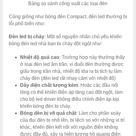
Bảng so sánh công suất các loại đèn
Cũng giống như bóng đèn Compact, đèn led thường bị
lỗi phổ biến như:
Đèn led bị cháy
: Một số nguyên nhân chủ yếu khiến
bóng đèn led nhà bạn bị cháy đột ngột như:
Nhiệt độ quá cao
: Trường hợp này thường thấy
ở loại đèn led âm trần, vì đuôi đèn thường được
giấu trong trần nhà, nhiệt độ tỏa ra bị tích tụ làm
cháy đèn (đèn led rất nhạy cảm với nhiệt độ)
Dây điện chất lượng kém
: Hoặc các đầu nối
lỏng có thể khiến điện áp tăng cao đột ngột, làm
cho bộ led driver không điều chỉnh điện áp kịp
khiến bóng đèn bị cháy.
Bóng đèn bị vít quá chặt
: Làm cho phần xoáy
của đui đèn bị nhô lên, bị lệch so với những vị trí
khác, khiến đèn kết nối với nguồn điện không
được đầy đủ, xảy ra hiện tượng hồ quang điện