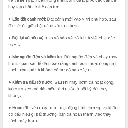
tra và làm sạch bên trong thân bơm để loại bỏ các cặn bã
hay tạp chất có thể cản trở.
+ Lắp đặt cánh mới
: Đặt cánh mới vào vị trí phù hợp, sau
đó siết ốc giữ chặt cánh với trục bơm.
+ Đặt lại vỏ bảo vệ
: Lắp vỏ bảo vệ trở lại và siết chặt các
ốc vít.
+ Mở nguồn điện và kiểm tra
: Bật nguồn điện và chạy máy
bơm, quan sát để đảm bảo rằng cánh bơm hoạt động một
cách hiệu quả và không có sự cố nào xảy ra.
+ Kiểm tra dấu rò nước
: Sau khi máy bơm đã hoạt động,
kiểm tra xem có dấu hiệu rò rỉ nước ở bất kỳ đâu hay
không.
+ Hoàn tất
: Nếu máy bơm hoạt động bình thường và không
có dấu hiệu gì bất thường, bạn đã hoàn thành việc thay
cánh máy bơm.