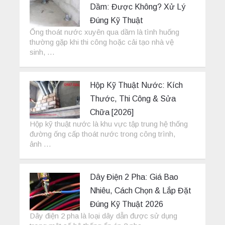
Dầm: Được Không? Xử Lý
Đúng Kỹ Thuật
Ống thoát nước xuyên qua dầm là tình huống
thường gặp khi thi công hoặc cải tạo nhà vệ
sinh, …
Hộp Kỹ Thuật Nước: Kích
Thước, Thi Công & Sửa
Chữa [2026]
Hộp kỹ thuật nước là khu vực tập trung hệ thống
đường ống cấp thoát nước trong công trình,
ảnh …
Dây Điện 2 Pha: Giá Bao
Nhiêu, Cách Chọn & Lắp Đặt
Đúng Kỹ Thuật 2026
Dây điện 2 pha là loại dây dẫn được sử dụng