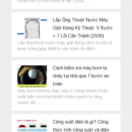
trong một số hệ thống ổn áp 2 pha, …
Lắp Ống Thoát Nước Máy
Giặt Đúng Kỹ Thuật: 5 Bước
+ 7 Lỗi Cần Tránh (2026)
Lắp ống thoát nước máy giặt đúng cách là yếu tố
quan trọng giúp thiết bị vận hành ổn định, …
Cách kiểm tra máy bơm bị
cháy tại nhà qua 7 bước an
toàn
Máy bơm không chạy, kêu ù, nóng nhanh hoặc
xuất hiện mùi khét khiến nhiều người lo rằng
motor đã …
Công suất điện là gì? Công
thức tính công suất và điện